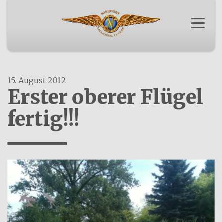
Menü a
SPONSORING
ORIGINAL
OSKAR BIDER
MEDIEN
VEREIN NMF
NACHBAU
15. August 2012
Erster oberer Flügel
fertig!!!