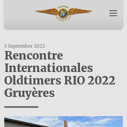
Menü a
SPONSORING
ORIGINAL
OSKAR BIDER
MEDIEN
VEREIN NMF
NACHBAU
3. September 2022
Rencontre
Internationales
Oldtimers RIO 2022
Gruyères