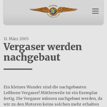
Menü a
SPONSORING
ORIGINAL
OSKAR BIDER
MEDIEN
VEREIN NMF
NACHBAU
11. März 2005
Vergaser werden
nachgebaut
Ein kleines Wunder sind die nachgebauten
LeRhone Vergaser! Mittlerweile ist ein Exemplar
fertig. Die Vergaser müssen nachgebaut werden, da
wir zu den Motoren keine solchen mehr erhalten